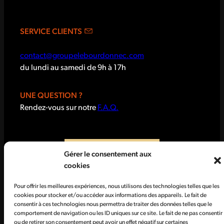
SERVICE CLIENTS
contact@groupelebourdonnec.com
du lundi au samedi de 9h à 17h
UNE QUESTION ?
Rendez-vous sur notre
F.A.Q.
Gérer le consentement aux
cookies
Pour offrir les meilleures expériences, nous utilisons des technologies telles que les
cookies pour stocker et/ou accéder aux informations des appareils. Le fait de
consentir à ces technologies nous permettra de traiter des données telles que le
comportement de navigation ou les ID uniques sur ce site. Le fait de ne pas consentir
CGV
Données personnelles
ou de retirer son consentement peut avoir un effet négatif sur certaines