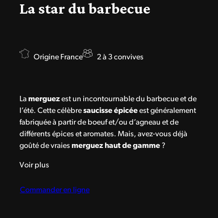
La star du barbecue
Origine France
2 à 3 convives
La
merguez
est un incontournable du barbecue et de
l’été. Cette célèbre
saucisse épicée
est généralement
fabriquée à partir de boeuf et/ou d’agneau et de
différents épices et aromates. Mais, avez-vous déjà
goûté de vraies
merguez haut de gamme
?
Voir plus
Commander en ligne
Chez Maison Le Bourdonnec, nos
merguez
d’agneau
et de bœuf sont particulièrement
généreuses, fondantes et goûteuses. Le piment, le