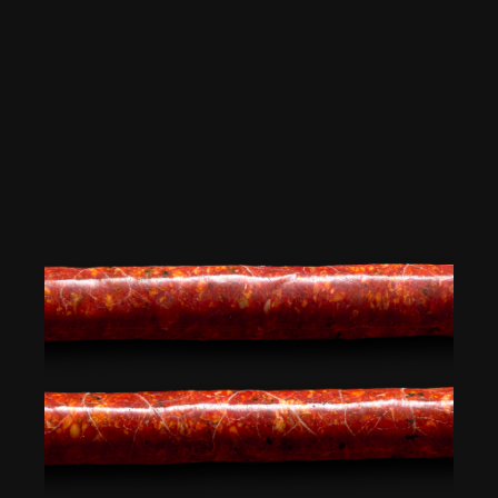
paprika et la menthe dévoile une succulente saveur
orientale.
À la recherche de
merguez à Paris
? Avec 125 g la
pièce, nos
merguez boeuf agneau
de notre
boutique sont particulièrement généreuses. C’est
pourquoi nous recommandons les 5 merguez pour 3 à
5 personnes.