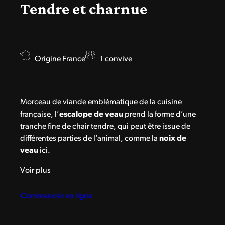
Tendre et charnue
Origine France
1 convive
Morceau de viande emblématique de la cuisine
française, l’
escalope de veau
prend la forme d’une
tranche fine de chair tendre, qui peut être issue de
différentes parties de l’animal, comme la
noix de
veau
ici.
Voir plus
Commander en ligne
Ainsi, notre
escalope de veau laiton
a été
minutieusement taillée dans la
noix de veau de lait
.
Ce savoir-faire permet de révéler la fabuleuse tendreté