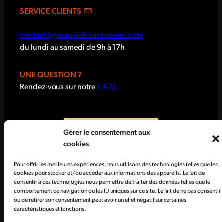
SERVICE CLIENTS
contact@groupelebourdonnec.com
du lundi au samedi de 9h à 17h
UNE QUESTION ?
Rendez-vous sur notre
F.A.Q.
Gérer le consentement aux
cookies
Pour offrir les meilleures expériences, nous utilisons des technologies telles que les
cookies pour stocker et/ou accéder aux informations des appareils. Le fait de
consentir à ces technologies nous permettra de traiter des données telles que le
comportement de navigation ou les ID uniques sur ce site. Le fait de ne pas consentir
CGV
Données personnelles
ou de retirer son consentement peut avoir un effet négatif sur certaines
caractéristiques et fonctions.