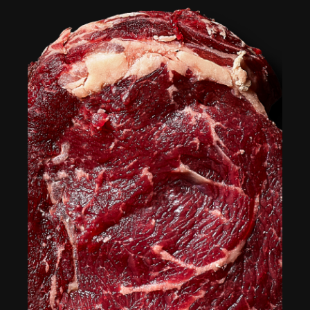
maturé
avec une pièce plus petite qu’une côte ou un
T-Bone maturé
.