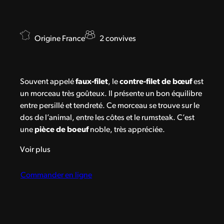
Origine France
2 convives
Souvent appelé
faux-filet
, le
contre-filet de bœuf
est
un morceau très goûteux. Il présente un bon équilibre
entre persillé et tendreté. Ce morceau se trouve sur le
dos de l’animal, entre les côtes et le rumsteak. C’est
une
pièce de boeuf
noble, très appréciée.
Voir plus
Commander en ligne
Notre
contre-filet
est maturé entre 30 et 40 jours. Son
goût est proche de celui de la
côte de bœuf maturée
,
avec ses notes fleuries et de noisette. De quoi
découvrir ou redécouvrir la puissance du
bœuf