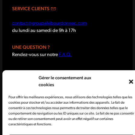
SERVICE CLIENTS
contact@groupelebourdonnec.com
du lundi au samedi de 9h à 17h
UNE QUESTION ?
Rendez-vous sur notre
F.A.Q.
Gérer le consentement aux
cookies
Pour offrir les meilleures expériences, nous utilisons des technologies telles que les
cookies pour stocker et/ou accéder aux informations des appareils. Le fait de
consentir à ces technologies nous permettra de traiter des données telles que le
comportement de navigation ou les ID uniques sur ce site. Le fait de ne pas consentir
CGV
Données personnelles
ou de retirer son consentement peut avoir un effet négatif sur certaines
caractéristiques et fonctions.