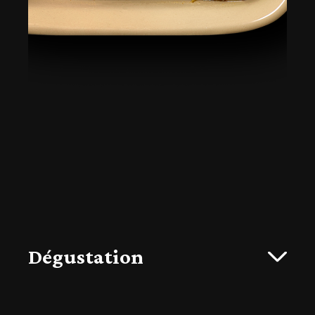
Dégustation
Cette pièce d’
agneau de lait confit
est